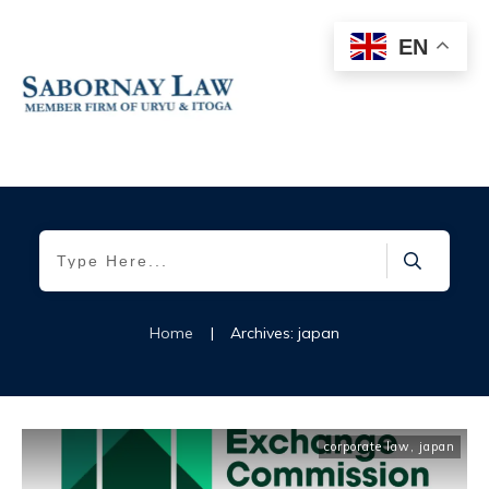
EN
Home
|
Archives: japan
corporate law
,
japan