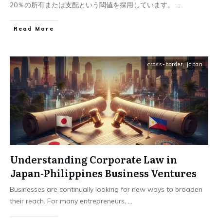
20％の所有または支配という閾値を採用しています。
...
Read More
cross-border
,
japan
Understanding Corporate Law in
Japan-Philippines Business Ventures
Businesses are continually looking for new ways to broaden
their reach. For many entrepreneurs,
...